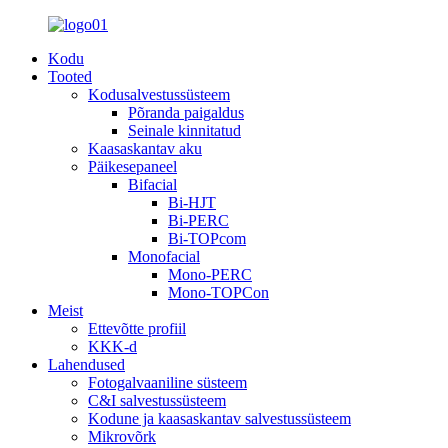
Kodu
Tooted
Kodusalvestussüsteem
Põranda paigaldus
Seinale kinnitatud
Kaasaskantav aku
Päikesepaneel
Bifacial
Bi-HJT
Bi-PERC
Bi-TOPcom
Monofacial
Mono-PERC
Mono-TOPCon
Meist
Ettevõtte profiil
KKK-d
Lahendused
Fotogalvaaniline süsteem
C&I salvestussüsteem
Kodune ja kaasaskantav salvestussüsteem
Mikrovõrk