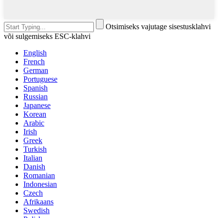
Otsimiseks vajutage sisestusklahvi
või sulgemiseks ESC-klahvi
English
French
German
Portuguese
Spanish
Russian
Japanese
Korean
Arabic
Irish
Greek
Turkish
Italian
Danish
Romanian
Indonesian
Czech
Afrikaans
Swedish