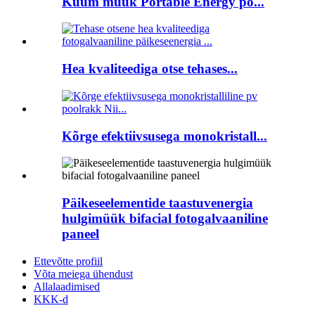
Kuum müük Portable Energy po...
Hea kvaliteediga otse tehases...
Kõrge efektiivsusega monokristall...
Päikeseelementide taastuvenergia
hulgimüük bifacial fotogalvaaniline
paneel
Ettevõtte profiil
Võta meiega ühendust
Allalaadimised
KKK-d