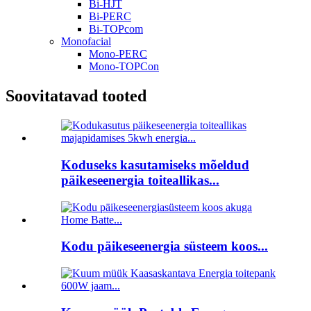
Bi-HJT
Bi-PERC
Bi-TOPcom
Monofacial
Mono-PERC
Mono-TOPCon
Soovitatavad tooted
Koduseks kasutamiseks mõeldud
päikeseenergia toiteallikas...
Kodu päikeseenergia süsteem koos...