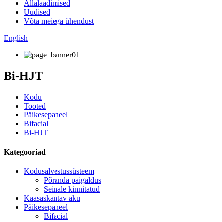
Allalaadimised
Uudised
Võta meiega ühendust
English
Bi-HJT
Kodu
Tooted
Päikesepaneel
Bifacial
Bi-HJT
Kategooriad
Kodusalvestussüsteem
Põranda paigaldus
Seinale kinnitatud
Kaasaskantav aku
Päikesepaneel
Bifacial