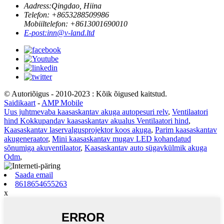
Aadress:
Qingdao, Hiina
Telefon: +
8653288509986
Mobiiltelefon: +
8613001690010
E-post:
inn@v-land.ltd
© Autoriõigus - 2010-2023 : Kõik õigused kaitstud.
Saidikaart
-
AMP Mobile
Uus juhtmevaba kaasaskantav akuga autopesuri relv
,
Ventilaatori
hind Kokkupandav kaasaskantav akualus Ventilaatori hind
,
Kaasaskantav laservalgusprojektor koos akuga
,
Parim kaasaskantav
akugeneraator
,
Mini kaasaskantav mugav LED kohandatud
sõnumiga akuventilaator
,
Kaasaskantav auto sügavkülmik akuga
Odm
,
Saada email
8618654655263
x