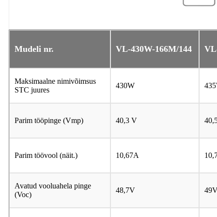
Mudeli nr.
VL
-430W-166M/144
VL
Maksimaalne nimivõimsus
430W
43
STC juures
Parim tööpinge (Vmp)
40,3 V
40,
Parim töövool (näit.)
10,67A
10,
Avatud vooluahela pinge
48,7V
49
(Voc)