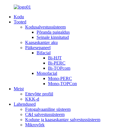
Kodu
Tooted
Kodusalvestussüsteem
Põranda paigaldus
Seinale kinnitatud
Kaasaskantav aku
Päikesepaneel
Bifacial
Bi-HJT
Bi-PERC
Bi-TOPcom
Monofacial
Mono-PERC
Mono-TOPCon
Meist
Ettevõtte profiil
KKK-d
Lahendused
Fotogalvaaniline süsteem
C&I salvestussüsteem
Kodune ja kaasaskantav salvestussüsteem
Mikrovõrk