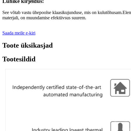
Lühike kirjeldus:
See võtab vastu ühepoolse klaasikujunduse, mis on kulutõhusam.Eleme
materjali, on muundamise efektiivsus suurem.
Saada meile e-kiri
Toote üksikasjad
Tootesildid