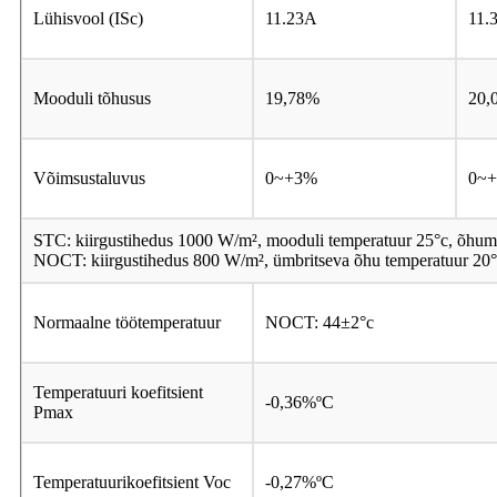
Lühisvool (ISc)
11.23A
11.
Mooduli tõhusus
19,78%
20,
Võimsustaluvus
0~+3%
0~
STC: kiirgustihedus 1000 W/m², mooduli temperatuur 25°c, õhum
NOCT: kiirgustihedus 800 W/m², ümbritseva õhu temperatuur 20°C
Normaalne töötemperatuur
NOCT: 44±2°c
Temperatuuri koefitsient
-0,36%ºC
Pmax
Temperatuurikoefitsient Voc
-0,27%ºC