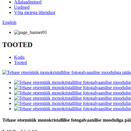
Allalaadimised
Uudised
Võta meiega ühendust
English
TOOTED
Kodu
Tooted
Tehase otsemüük monokristallilise fotogalvaanilise mooduliga pä