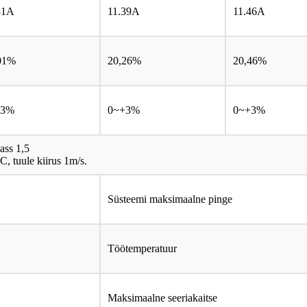
31A
11.39A
11.46A
01%
20,26%
20,46%
+3%
0~+3%
0~+3%
ass 1,5
, tuule kiirus 1m/s.
Süsteemi maksimaalne pinge
Töötemperatuur
Maksimaalne seeriakaitse