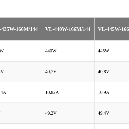
-435W-166M/144
VL
-440W-166M/144
VL
-445W-16
5W
440W
445W
5V
40,7V
40,8V
74A
10,82A
10,9A
V
49,2V
49,4V